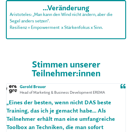
...Veränderung
Aristoteles: „Man kann den Wind nicht ändern, aber die
Segel anders setzen“.
Resilienz = Empowerment x Stärkenfokus x Sinn.
Stimmen unserer
Teilnehmer:innen
Josef Steiner
opment EREMA
Leiter Personalservice Oberösterreichische
t DAS beste
„Mein Führungsstil, mein ‚TUN‘ o
habe… Als
‚NICHTTUN‘ beeinflussen wesentl
umfangreiche
Erfolg meines Teams. Mit den Hi
n sofort
und möglichen Werkzeugen habe 