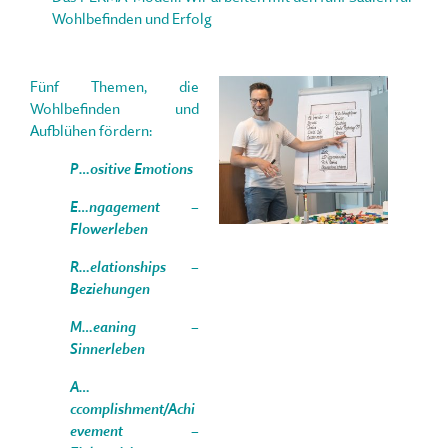
Wohlbefinden und Erfolg
Fünf Themen, die
Wohlbefinden und
Aufblühen fördern:
P…
ositive Emotions
E…
ngagement –
Flowerleben
R…
elationships –
Beziehungen
M…
eaning –
Sinnerleben
A…
ccomplishment/Achi
evement –